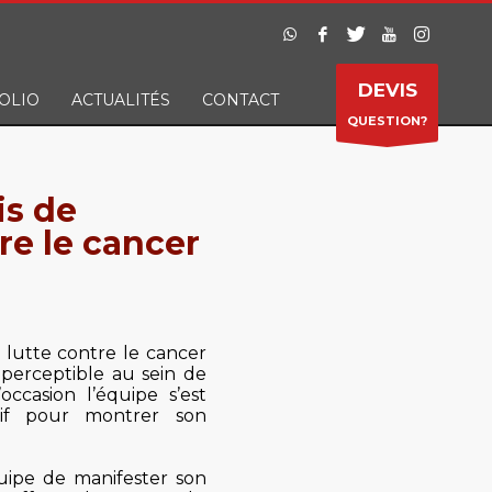
DEVIS
OLIO
ACTUALITÉS
CONTACT
QUESTION?
is de
re le cancer
a lutte contre le cancer 
perceptible au sein de 
casion l’équipe s’est 
tif pour mont
rer son 
uipe de manifester son