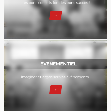
Les bons conseils font les bons succès !
>
EVENEMENTIEL
Imaginer et organiser vos évènements !
>